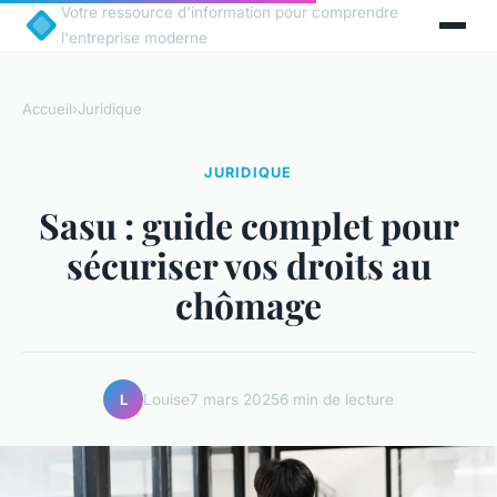
Votre ressource d'information pour comprendre
l'entreprise moderne
Accueil
›
Juridique
JURIDIQUE
Sasu : guide complet pour
sécuriser vos droits au
chômage
Louise
7 mars 2025
6 min de lecture
L