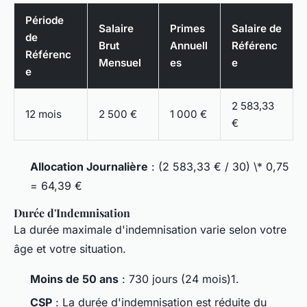
Période
Salaire
Primes
Salaire de
de
Brut
Annuell
Référenc
Référenc
Mensuel
es
e
e
2 583,33
12 mois
2 500 €
1 000 €
€
Allocation Journalière
: (2 583,33 € / 30) \* 0,75
= 64,39 €
Durée d'Indemnisation
La durée maximale d'indemnisation varie selon votre
âge et votre situation.
Moins de 50 ans
: 730 jours (24 mois)1.
CSP
: La durée d'indemnisation est réduite du