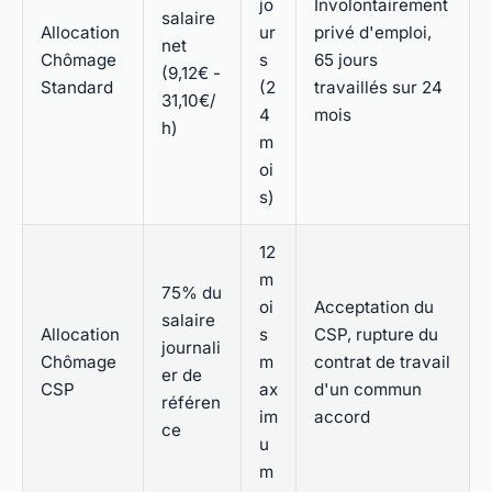
jo
Involontairement
salaire
Allocation
ur
privé d'emploi,
net
Chômage
s
65 jours
(9,12€ -
Standard
(2
travaillés sur 24
31,10€/
4
mois
h)
m
oi
s)
12
m
75% du
oi
Acceptation du
salaire
Allocation
s
CSP, rupture du
journali
Chômage
m
contrat de travail
er de
CSP
ax
d'un commun
référen
im
accord
ce
u
m