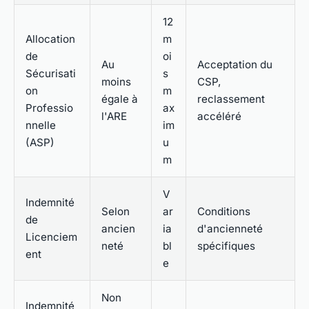
12
Allocation
m
de
oi
Au
Acceptation du
Sécurisati
s
moins
CSP,
on
m
égale à
reclassement
Professio
ax
l'ARE
accéléré
nnelle
im
(ASP)
u
m
V
Indemnité
Selon
ar
Conditions
de
ancien
ia
d'ancienneté
Licenciem
neté
bl
spécifiques
ent
e
Non
Indemnité