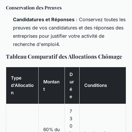
Conservation des Preuves
Candidatures et Réponses
: Conservez toutes les
preuves de vos candidatures et des réponses des
entreprises pour justifier votre activité de
recherche d'emploi4.
Tableau Comparatif des Allocations Chômage
D
Type
Montan
ur
d'Allocatio
Conditions
t
é
n
e
7
3
0
60% du