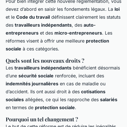
Pour bien intégrer cette nouvelle réglementation, vous
devez d’abord en saisir les fondements légaux. La
loi
et le
Code du travail
définissent clairement les statuts
des
travailleurs indépendants
, des
auto-
entrepreneurs
et des
micro-entrepreneurs
. Les
réformes visent à offrir une meilleure
protection
sociale
à ces catégories.
Quels sont les nouveaux droits ?
Les
travailleurs indépendants
bénéficient désormais
d’une
sécurité sociale
renforcée, incluant des
indemnités journalières
en cas de maladie ou
d’accident. Ils ont aussi droit à des
cotisations
sociales
allégées, ce qui les rapproche des
salariés
en termes de
protection sociale
.
Pourquoi un tel changement ?
Le but de cette réforme est de réduire les inégalités