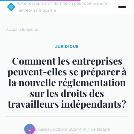
Votre ressource d'information pour comprendre
l'entreprise moderne
Accueil
›
Juridique
JURIDIQUE
Comment les entreprises
peuvent-elles se préparer à
la nouvelle réglementation
sur les droits des
travailleurs indépendants?
Louise
15 octobre 2024
4 min de lecture
L