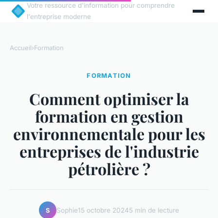
Votre ressource d'information pour comprendre
l'entreprise moderne
Accueil
›
Formation
FORMATION
Comment optimiser la
formation en gestion
environnementale pour les
entreprises de l'industrie
pétrolière ?
Sophie
15 octobre 2024
5 min de lecture
S