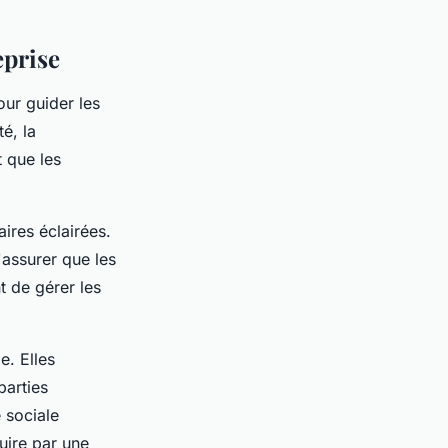
eprise
our guider les
é, la
t que les
aires éclairées.
'assurer que les
t de gérer les
e. Elles
parties
é sociale
uire par une