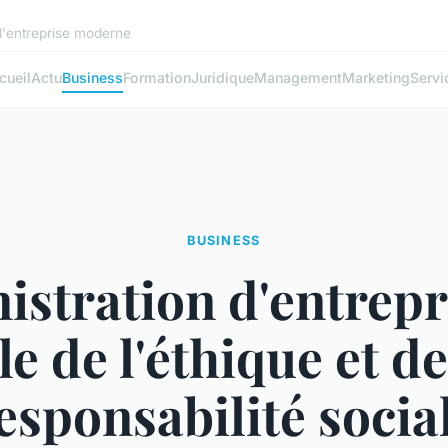
l'entreprise moderne
cueil
Actu
Business
Formation
Juridique
Management
Marketing
Servi
BUSINESS
stration d'entrepri
le de l'éthique et de
esponsabilité socia