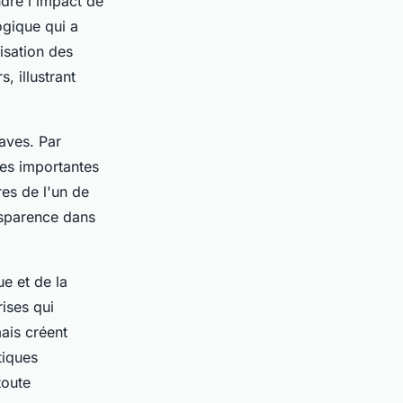
re l'impact de
ogique qui a
lisation des
 illustrant
aves. Par
res importantes
es de l'un de
nsparence dans
ue et de la
rises qui
ais créent
tiques
toute