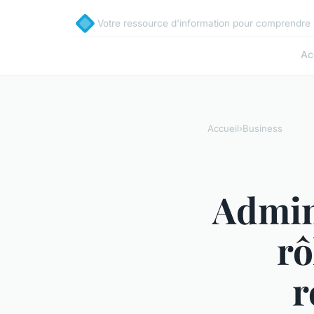
Votre ressource d'information pour comprendre 
Ac
Accueil
›
Business
Admini
rô
r