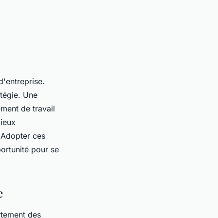
d'entreprise.
atégie. Une
ment de travail
mieux
. Adopter ces
ortunité pour se
e
rtement des