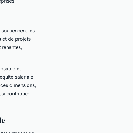
eprises
 soutiennent les
 et de projets
 prenantes,
onsable et
équité salariale
 ces dimensions,
si contribuer
le