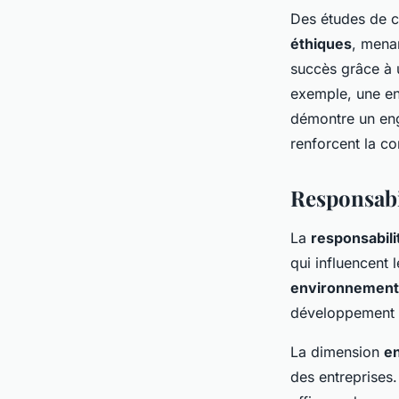
Des études de c
éthiques
, menan
succès grâce à 
exemple, une ent
démontre un eng
renforcent la c
Responsabi
La
responsabili
qui influencent 
environnement
développement 
La dimension
e
des entreprises. 