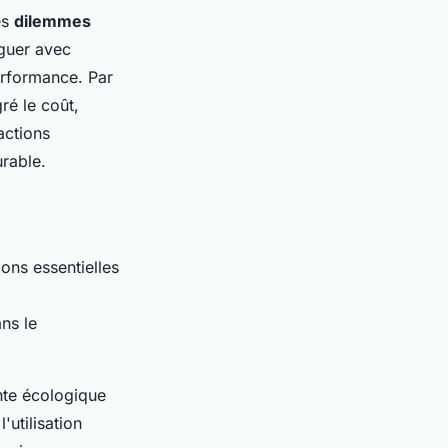
es
dilemmes
iguer avec
erformance. Par
ré le coût,
actions
rable.
ons essentielles
ans le
nte écologique
'utilisation