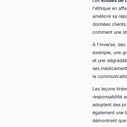
Les
études de 
l'éthique en aff
amélioré sa répu
données clients
comment une str
À l'inverse, de
exemple, une gr
et une dégradat
ses médicaments
la communicatio
Les leçons tiré
responsabilité s
adoptent des pr
également une b
démontrent que 