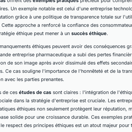
cas
offrent des
exemples pratiques
précieux pour comprend
aires. Un exemple notable est celui d'une entreprise technol
tation grâce à une politique de transparence totale sur l'uti
. Cette approche a renforcé la confiance des consommateurs,
atégie éthique peut mener à un
succès éthique
.
s manquements éthiques peuvent avoir des conséquences gr
ande entreprise pharmaceutique a subi des pertes financiè
ion de son image après avoir dissimulé des effets secondair
. Ce cas souligne l'importance de l'honnêteté et de la tra
n avec les parties prenantes.
es de ces
études de cas
sont claires : l'intégration de l'éthiq
ociale dans la stratégie d'entreprise est cruciale. Les entrep
atiques éthiques non seulement protègent leur réputation, m
ase solide pour une croissance durable. Ces exemples pra
le respect des principes éthiques est un atout majeur pour 