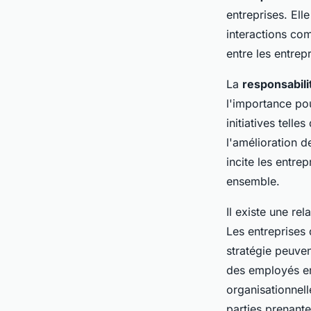
entreprises. Ell
interactions com
entre les entrep
La
responsabili
l'importance pou
initiatives tell
l'amélioration d
incite les entre
ensemble.
Il existe une rel
Les entreprises 
stratégie peuven
des employés en
organisationnelle
parties prenante