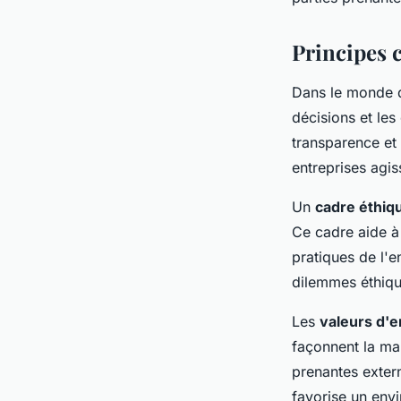
Principes c
Dans le monde d
décisions et les
transparence et 
entreprises agis
Un
cadre éthiq
Ce cadre aide à 
pratiques de l'e
dilemmes éthique
Les
valeurs d'e
façonnent la man
prenantes extern
favorise un envi